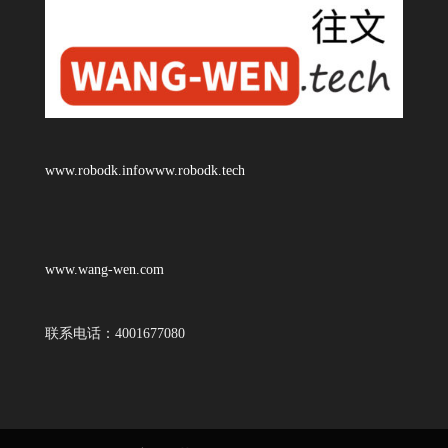
www.robodk.info
www.robodk.tech
www.wang-wen.com
联系电话：4001677080